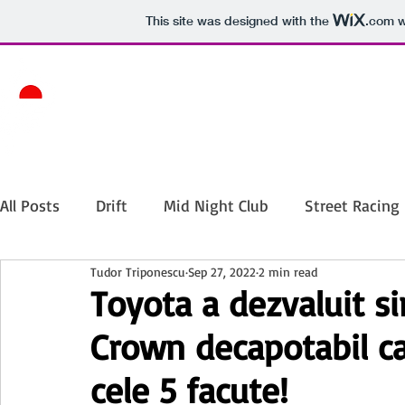
This site was designed with the
.com
w
All Posts
Drift
Mid Night Club
Street Racing
Tudor Triponescu
Sep 27, 2022
2 min read
Nissan
Stance
RWB
Toyota
Lexus
Toyota a dezvaluit s
Crown decapotabil ca
Motorpark
Mazda
Stiri
Mitsubishi
cele 5 facute!