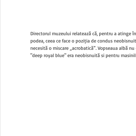
Directorul muzeului relatează că, pentru a atinge î
podea, ceea ce face o poziția de condus neobișnuită.
necesită o mișcare „acrobatică”. Vopseaua albă nu e
"deep royal blue" era neobișnuită și pentru mașinil