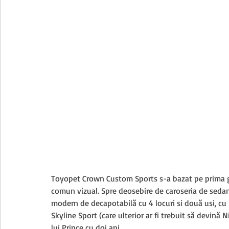
Toyopet Crown Custom Sports s-a bazat pe prima g
comun vizual. Spre deosebire de caroseria de seda
modern de decapotabilă cu 4 locuri si două uși, cu h
Skyline Sport (care ulterior ar fi trebuit să devină 
lui Prince cu doi ani.